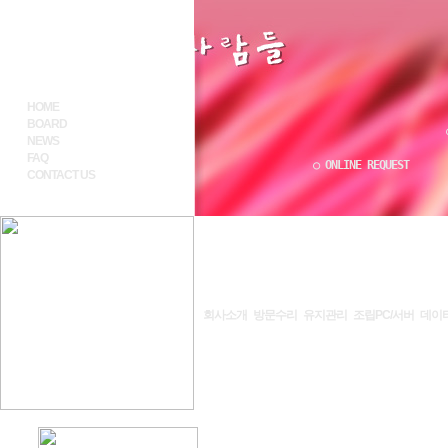
HOME
BOARD
NEWS
FAQ
○ ONLINE REQUEST
CONTACT US
회사소개
방문수리
유지관리
조립PC/서버
데이
HOME
l
공지사항
↘