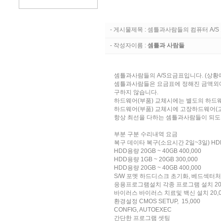
- 게시물제목 : 셈틀과사람들의 컴퓨터 A/S
- 작성자이름 :
셈틀과 사람들
셈틀과사람들의 A/S요금표입니다. (상황에
셈틀과사람들은 요금표에 정해진 금액외에
구하지 않습니다.
하드웨어(부품) 교체시에는 별도의 하드
하드웨어(부품) 교체시에 고장하드웨어(
항상 최선을 다하는 셈틀과사람들이 되도
부분 구분 수리내역 요금
복구 데이타 복구(소요시간 2일~3일) HDD용량
HDD용량 20GB ~ 40GB 400,000
HDD용량 1GB ~ 20GB 300,000
HDD용량 20GB ~ 40GB 400,000
S/W 포멧 하드디스크 초기화, 베드섹터처리
응용프로그램설치 각종 프로그램 설치 20,
바이러스 바이러스 치료및 백신 설치 20,0
환경설정 CMOS SETUP, 15,000
CONFIG, AUTOEXEC
간단한 프로그램 셋팅