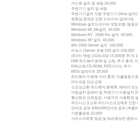
카드류 설치 및 세팅 20,000
주변기기 설치 및 세팅
주변기기설치 각종 주변기기 Drive 설치(프
호환성 문제로 인한 드라이버 업데이트
Windows 설치드라이버 셋팅포함 /응용프로
Windows 98, Me설치 30,000
Windows NT , 2000 Pro 설치 40,000
Windows XP 설치 40,000
Win 2000 Server 설치 100,000
리눅스 (Server 운용 OS) 설치 100,000
데이터 백업 (1G초과당 15,000원 추가) 10
H/W 하드웨어 분해 및 교체, 추가 충격, 
FAN교체,CD-ROM, FDD가이드 추가
BIOS 업데이트 20,000
하드웨어 미분해 수리 충격, 이물질등으로 
마이크등 단순교체
소모성교환 하드웨어 분해후, 배터리 또는 소
이동설치 컴퓨터 및 주변기기 이동설치 20
통신회선 선로점검, 사용자의 사용환경 설정
하드디스크교체 하드디스크교체로 인한 데이터
인터넷 공유 S/W,H/W인터넷 공유 (부품비는
기본출장료 10,000
서비스의뢰후 점검 및 에러증상만 원하시는 경우