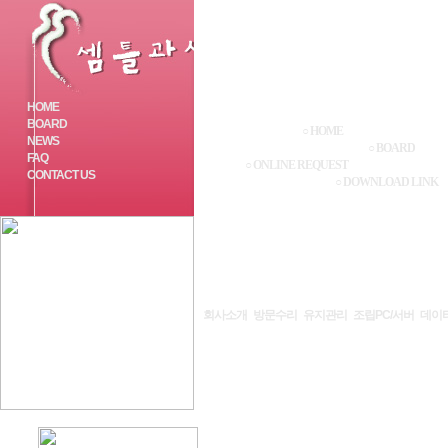
HOME
BOARD
○ HOME
NEWS
○ BOARD
FAQ
○ ONLINE REQUEST
CONTACT US
○ DOWNLOAD LINK
회사소개
방문수리
유지관리
조립PC/서버
데이
HOME
l
공지사항
↘